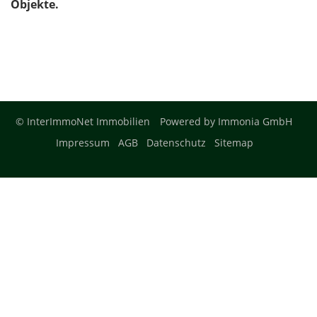
Objekte.
© InterImmoNet Immobilien
Powered by
Immonia GmbH
Impressum
AGB
Datenschutz
Sitemap