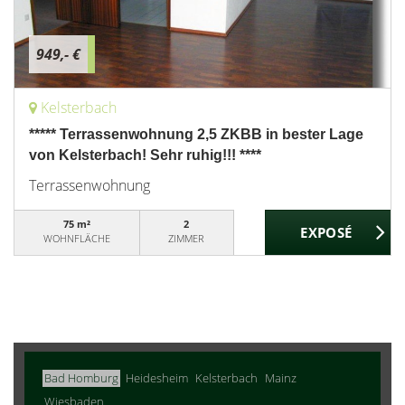
949,- €
Kelsterbach
***** Terrassenwohnung 2,5 ZKBB in bester Lage
von Kelsterbach! Sehr ruhig!!! ****
Terrassenwohnung
75 m²
2
WOHNFLÄCHE
ZIMMER
Bad Homburg
Heidesheim
Kelsterbach
Mainz
Wiesbaden