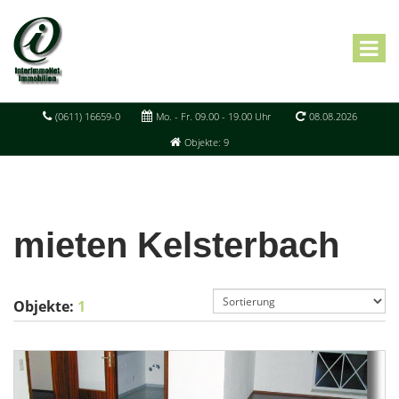
(0611) 16659-0
Mo. - Fr. 09.00 - 19.00 Uhr
08.08.2026
Objekte: 9
mieten Kelsterbach
Objekte:
1