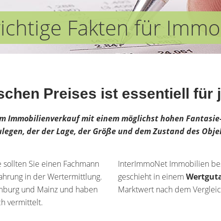
ichtige Fakten für Immo
ischen Preises ist essentiell fü
beim Immobilienverkauf mit einem möglichst hohen Fantasie-
zulegen, der der Lage, der Größe und dem Zustand des Obje
e sollten Sie einen Fachmann
InterImmoNet Immobilien bes
ahrung in der Wertermittlung.
geschieht in einem
Wertgut
omburg und Mainz und haben
Marktwert nach dem Vergleic
h vermittelt.