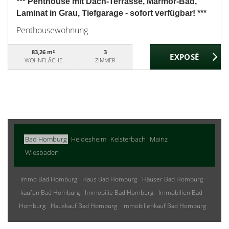
*** Penthouse mit Dach-Terrasse, Marmor-Bad,
Laminat in Grau, Tiefgarage - sofort verfügbar! ***
Penthousewohnung
83,26 m²
3
WOHNFLÄCHE
ZIMMER
Bad Homburg
Heidesheim
Kelsterbach
Mainz
Wiesbaden
Immo Bad Homburg
Haus Bad Homburg
Häuser Bad Homburg
kaufen Bad Homburg
Immobilie Bad Homburg
Immobilien Bad
Homburg
Hauskauf Bad Homburg
Immobilienkauf Bad Homburg