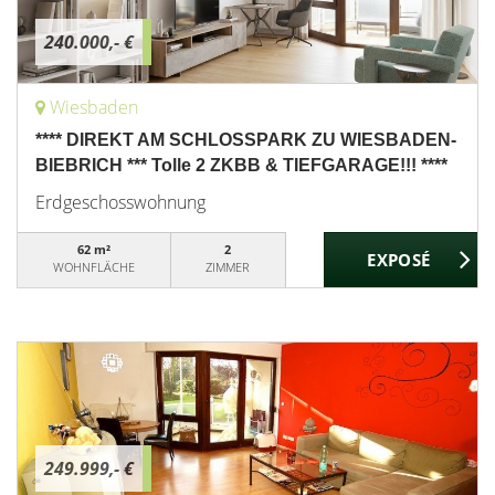
240.000,- €
Wiesbaden
**** DIREKT AM SCHLOSSPARK ZU WIESBADEN-
BIEBRICH *** Tolle 2 ZKBB & TIEFGARAGE!!! ****
Erdgeschosswohnung
62 m²
2
WOHNFLÄCHE
ZIMMER
249.999,- €