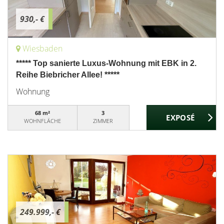
930,- €
Wiesbaden
***** Top sanierte Luxus-Wohnung mit EBK in 2.
Reihe Biebricher Allee! *****
Wohnung
68 m²
3
WOHNFLÄCHE
ZIMMER
249.999,- €