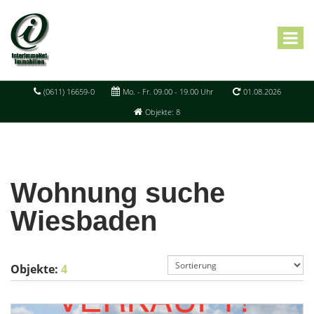
(0611) 16659-0
Mo. - Fr. 09.00 - 19.00 Uhr
01.08.2026
Objekte: 8
Wohnung suche
Wiesbaden
Objekte:
4