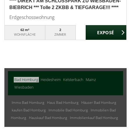
**** DIREKT AM SCHLOSSPARK ZU WIESBADEN-
BIEBRICH *** Tolle 2 ZKBB & TIEFGARAGE!!! ****
Erdgeschosswohnung
62 m²
2
WOHNFLÄCHE
ZIMMER
Bad Homburg
Heidesheim
Kelsterbach
Mainz
Wiesbaden
Immo Bad Homburg
Haus Bad Homburg
Häuser Bad Homburg
kaufen Bad Homburg
Immobilie Bad Homburg
Immobilien Bad
Homburg
Hauskauf Bad Homburg
Immobilienkauf Bad Homburg