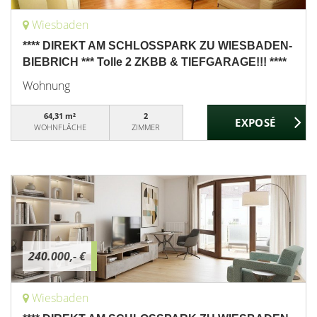
Wiesbaden
**** DIREKT AM SCHLOSSPARK ZU WIESBADEN-
BIEBRICH *** Tolle 2 ZKBB & TIEFGARAGE!!! ****
Wohnung
64,31 m²
2
WOHNFLÄCHE
ZIMMER
240.000,- €
Wiesbaden