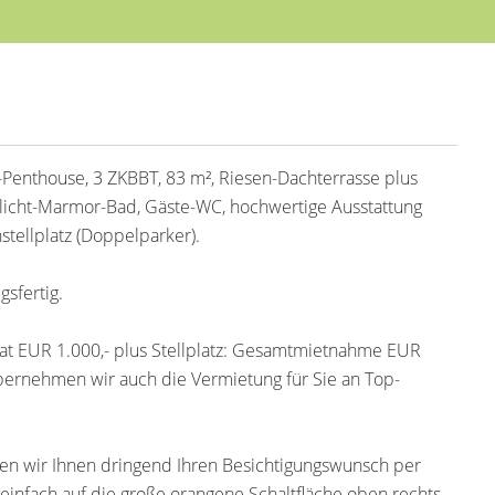
Penthouse, 3 ZKBBT, 83 m², Riesen-Dachterrasse plus
eslicht-Marmor-Bad, Gäste-WC, hochwertige Ausstattung
nstellplatz (Doppelparker).
gsfertig.
at EUR 1.000,- plus Stellplatz: Gesamtmietnahme EUR
übernehmen wir auch die Vermietung für Sie an Top-
en wir Ihnen dringend Ihren Besichtigungswunsch per
einfach auf die große orangene Schaltfläche oben rechts